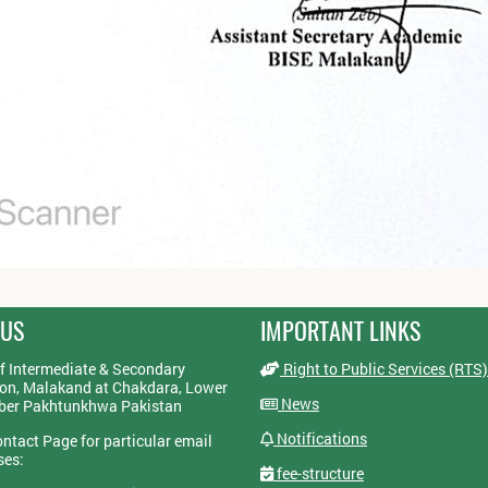
 US
IMPORTANT LINKS
f Intermediate & Secondary
Right to Public Services (RTS)
on, Malakand at Chakdara, Lower
News
yber Pakhtunkhwa Pakistan
Notifications
ontact Page for particular email
ses:
fee-structure