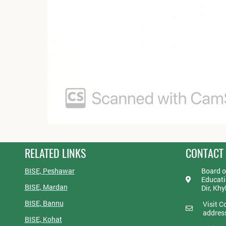
RELATED LINKS
CONTACT
BISE, Peshawar
Board o
Educati
BISE, Mardan
Dir, Kh
BISE, Bannu
Visit C
addres
BISE, Kohat