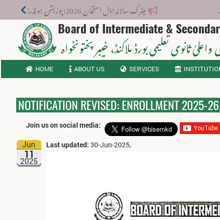
میٹرک سالانہ اوّل امتحان 2026: پوزیشن ہولڈرز کا اعلان 6 اگست کو دوپہر 2 بجے اور مکمل نتائج شام 4 بجے بورڈ کی ویب سائٹ پر جاری ہوں گے۔
Board of Intermediate & Seconda
 واعلیٰ ثانوی تعلیمی بورڈ ملاکنڈ
، خیبر پختونخواہ
HOME
ABOUT US
SERVICES
INSTITUTIO
NOTIFICATION REVISED: ENROLLMENT 2025-26
Join us on social media:
Jun
Last updated:
30-Jun-2025,
11
2025