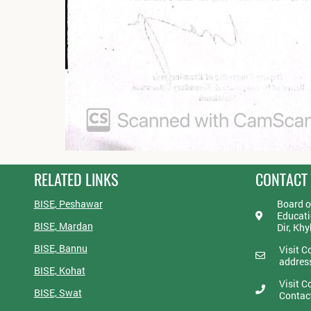
RELATED LINKS
CONTACT
BISE, Peshawar
Board o
Educati
BISE, Mardan
Dir, Kh
BISE, Bannu
Visit C
addres
BISE, Kohat
Visit C
BISE, Swat
Contac