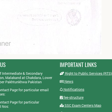
 US
IMPORTANT LINKS
f Intermediate & Secondary
Right to Public Services (RTS)
on, Malakand at Chakdara, Lower
News
yber Pakhtunkhwa Pakistan
Notifications
ontact Page for particular email
ses:
fee-structure
ontact Page for particular
SSC Exam Centers Map
t Nos: