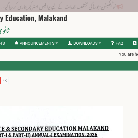
نوٹیفکیشن: بورڈ کی مختلف خدمات کے لیے نیا فیس اسٹرکچر جاری کر دیا گیا۔
ry Education, Malakand
ثانوی
N'S
ANNOUNCEMENTS
DOWNLOADS
FAQ
You are h