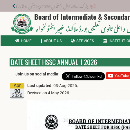
میٹرک سالانہ اوّل امتحان 2026: پوزیشن ہولڈرز کا اعلان 6 اگست کو دوپہر 2 بجے اور مکمل نتائج شام 4 بجے بورڈ کی ویب سائٹ پر جاری ہوں گے۔
Board of Intermediate & Seconda
 واعلیٰ ثانوی تعلیمی بورڈ ملاکنڈ
، خیبر پختونخواہ
HOME
ABOUT US
SERVICES
INSTITUTIO
DATE SHEET HSSC ANNUAL-I 2026
Join us on social media:
Apr
Last updated:
03-Aug-2026,
20
Revised on 4 May 2026
2026