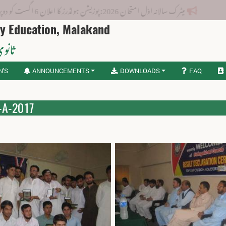
ن 2026: پوزیشن ہولڈرز کا اعلان 6 اگست کو دوپہر 2 بجے اور مکمل نتائج شام 4 بجے بورڈ کی ویب سائٹ پر جاری ہوں گے۔
ry Education, Malakand
ثانوی
N'S
ANNOUNCEMENTS
DOWNLOADS
FAQ
-A-2017