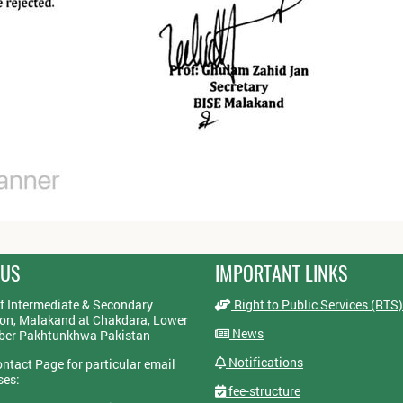
 US
IMPORTANT LINKS
f Intermediate & Secondary
Right to Public Services (RTS)
on, Malakand at Chakdara, Lower
News
yber Pakhtunkhwa Pakistan
Notifications
ontact Page for particular email
ses:
fee-structure