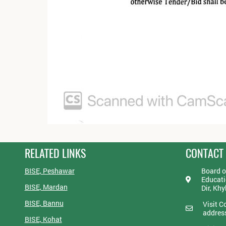
RELATED LINKS
CONTACT
BISE, Peshawar
Board o
Educati
BISE, Mardan
Dir, Kh
BISE, Bannu
Visit C
addres
BISE, Kohat