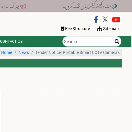
میٹرک سالانہ اوّل امتحان 2026: پوزیشن ہولڈرز کا اعلان 6 اگست کو دوپہر 2 بجے اور مکمل نتائج شام 4 بجے بورڈ کی ویب سائٹ پر جاری 
Fee Structure
Sitemap
CONTACT US
Home
News
Tender Notice: Portable Smart CCTV Cameras