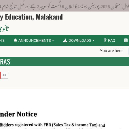
ہوں گے۔
ry Education, Malakand
ثانوی
N'S
ANNOUNCEMENTS
DOWNLOADS
FAQ
You are here:
ERAS