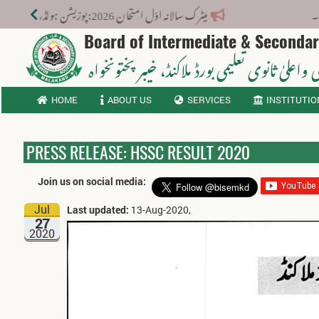
میٹرک سالانہ اوّل امتحان 2026: پوزیشن ہولڈرز کا اعلان 6 اگست کو دوپہر 2 بجے اور مکمل نتائج شام 4 بجے بورڈ کی ویب سائٹ پر جاری ہوں گے۔
Board of Intermediate & Seconda
 واعلیٰ ثانوی تعلیمی بورڈ ملاکنڈ
، خیبر پختونخواہ
HOME
ABOUT US
SERVICES
INSTITUTIO
PRESS RELEASE: HSSC RESULT 2020
Join us on social media:
Jul
Last updated:
13-Aug-2020,
27
2020