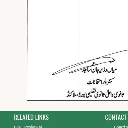
RELATED LINKS
CONTACT
BISE, Peshawar
Board o