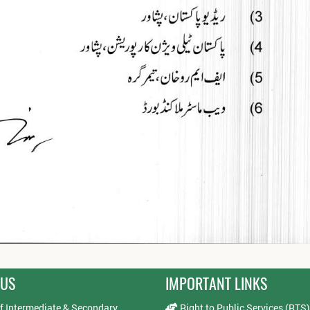
 US
IMPORTANT LINKS
f Intermediate & Secondary
Right to Public Services (RTS)