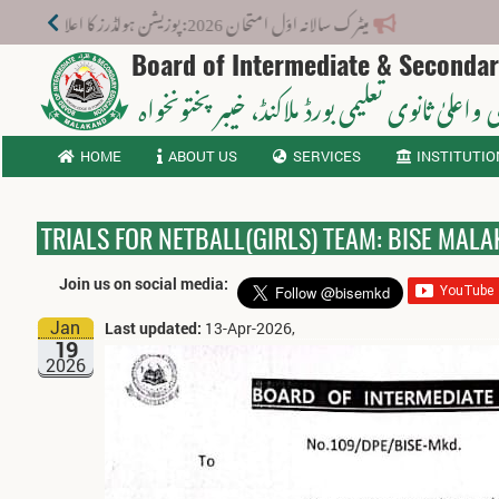
میٹرک سالانہ اوّل امتحان 2026: پوزیشن ہولڈرز کا اعلان 6 اگست کو دوپہر 2 بجے اور مکمل نتائج شام 4 بجے بورڈ کی ویب سائٹ پر جاری ہوں گے۔
Board of Intermediate & Seconda
 واعلیٰ ثانوی تعلیمی بورڈ ملاکنڈ
، خیبر پختونخواہ
HOME
ABOUT US
SERVICES
INSTITUTIO
TRIALS FOR NETBALL(GIRLS) TEAM: BISE MAL
Join us on social media:
Jan
Last updated:
13-Apr-2026,
19
2026