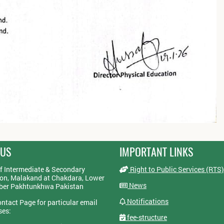
 US
IMPORTANT LINKS
f Intermediate & Secondary
Right to Public Services (RTS)
on, Malakand at Chakdara, Lower
News
yber Pakhtunkhwa Pakistan
Notifications
ontact Page for particular email
ses:
fee-structure