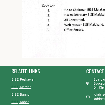
RELATED LINKS
CONTACT
BISE, Peshawar
Board o
Educati
BISE, Mardan
Dir, Kh
BISE, Bannu
Visit C
addres
BISE, Kohat